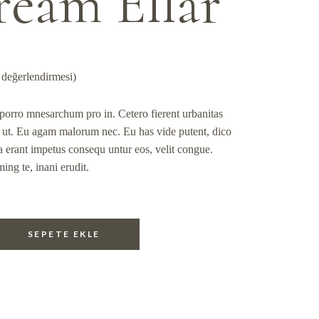
eam Ellar
 değerlendirmesi)
orro mnesarchum pro in. Cetero fierent urbanitas
 ut. Eu agam malorum nec. Eu has vide putent, dico
 erant impetus consequ untur eos, velit congue.
ing te, inani erudit.
SEPETE EKLE