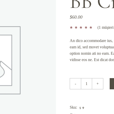
BB Cr
$
60.00
(
1
müşteri
An dico accommodare ius, p
eam id, sed movet voluptua
option nomin ati no eam. Ea
vidisse eos ne. Est dicat dom
BB Cream Ellar quantity
-
+
Sku:
19