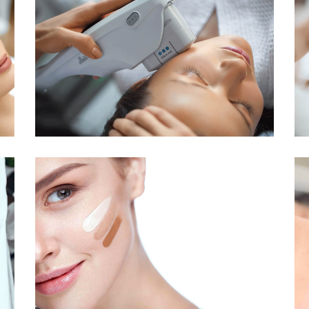
RF-
Microneedli
ng
ANTI-AGING
PlasM
ANTI-AGING