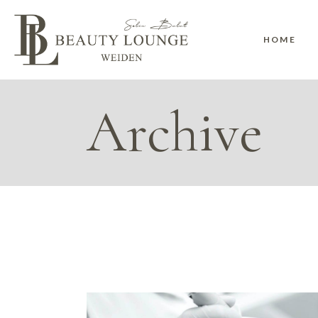
Skip
to
the
content
HOME
Archive