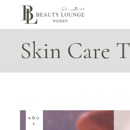
Skip
to
the
content
Skin Care T
AĞU
5