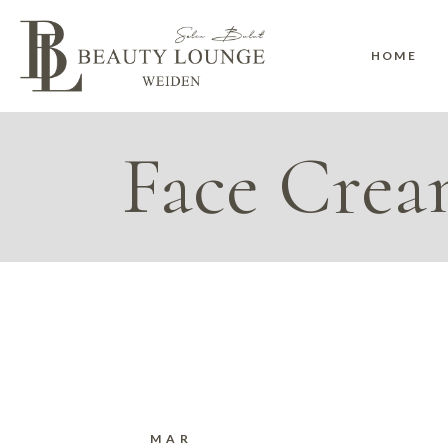
Skip
to
the
content
HOME
Face Crea
MAR