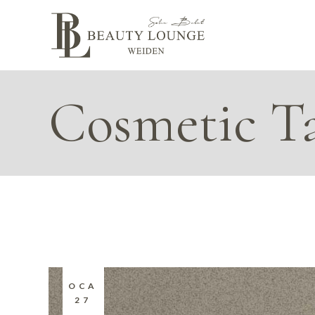
Skip
to
the
content
Cosmetic T
OCA
27