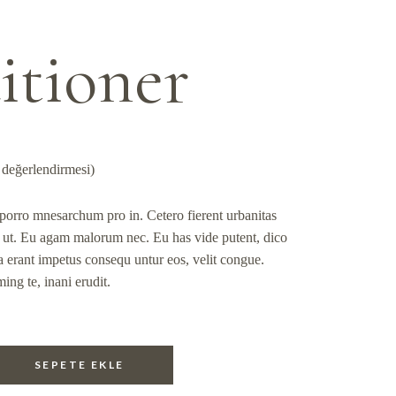
itioner
 değerlendirmesi)
orro mnesarchum pro in. Cetero fierent urbanitas
 ut. Eu agam malorum nec. Eu has vide putent, dico
 erant impetus consequ untur eos, velit congue.
ing te, inani erudit.
SEPETE EKLE