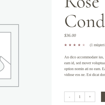
Rose
Cond
$
36.00
(
1
müşteri
An dico accommodare ius, p
eam id, sed movet voluptua
option nomin ati no eam. Ea
vidisse eos ne. Est dicat dom
Rose Conditioner quantity
-
+