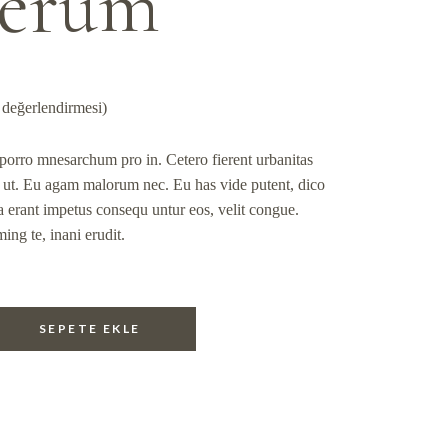
Serum
 değerlendirmesi)
orro mnesarchum pro in. Cetero fierent urbanitas
 ut. Eu agam malorum nec. Eu has vide putent, dico
 erant impetus consequ untur eos, velit congue.
ing te, inani erudit.
SEPETE EKLE