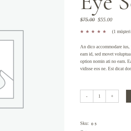
Eye 
$
75.00
$
55.00
Orijinal
Şu
fiyat:
andaki
(
1
müşteri
$75.00.
fiyat:
$55.00.
An dico accommodare ius, p
eam id, sed movet voluptua
option nomin ati no eam. Ea
vidisse eos ne. Est dicat dom
Eye Serum quantity
-
+
Sku:
05